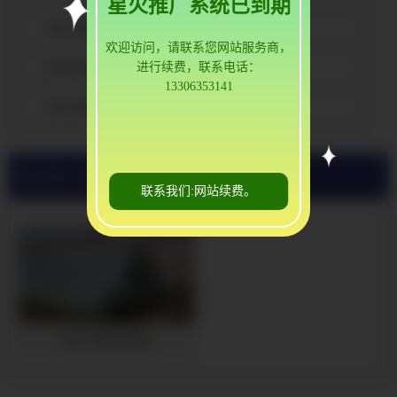
星火推广系统已到期
灌云热镀锌方管
欢迎访问，请联系您网站服务商，
进行续费，联系电话：
灌云镀锌方矩管
13306353141
灌云热镀锌钢管
当前位置:
灌云镀锌方矩管厂家公司
>
灌云产品展示
>
灌云热镀锌钢管
联系我们:网站续费。
灌云 热镀锌钢管