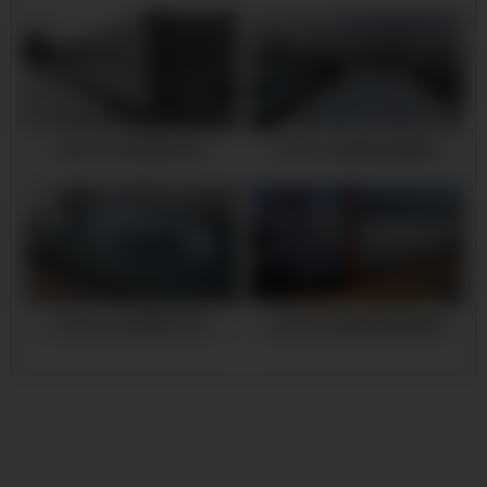
永丰q345b热镀锌方管
永丰16mn镀锌无缝钢管
永丰q345b热镀锌方管
永丰大口径热镀锌无缝管