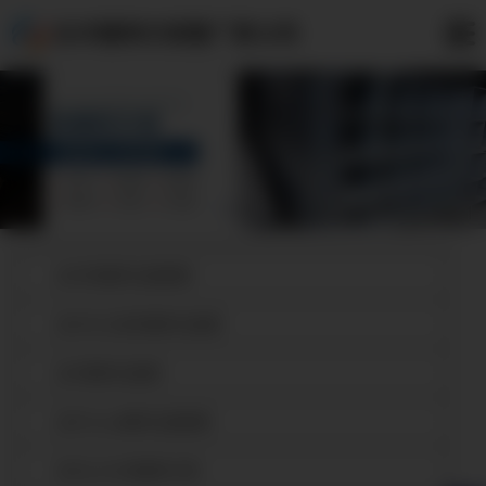
永丰镀锌方矩管厂家公司
永丰热镀锌无缝钢管
永丰大口径热镀锌无缝管
永丰镀锌无缝管
永丰16mn镀锌无缝钢管
永丰q345b热镀锌方管