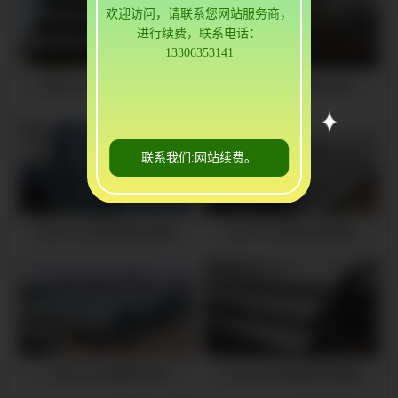
欢迎访问，请联系您网站服务商，
进行续费，联系电话：
13306353141
永丰16mn镀锌无缝钢管
永丰q345b热镀锌方管
联系我们:网站续费。
永丰大口径热镀锌无缝管
永丰16mn镀锌无缝钢管
永丰q345b热镀锌方管
永丰大口径热镀锌无缝管